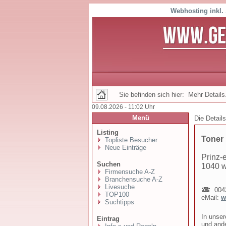
Webhosting inkl.
Sie befinden sich hier: Mehr Details.
09.08.2026 - 11:02 Uhr
Menü
Die Detail
Listing
Toner 
Topliste Besucher
Neue Einträge
Prinz-
Suchen
1040 
Firmensuche A-Z
Branchensuche A-Z
Livesuche
0043
TOP100
eMail:
w
Suchtipps
In unser
Eintrag
und ande