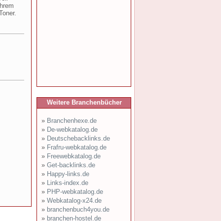
Ihrem
Toner.
Weitere Branchenbücher
»
Branchenhexe.de
»
De-webkatalog.de
»
Deutschebacklinks.de
»
Frafru-webkatalog.de
»
Freewebkatalog.de
»
Get-backlinks.de
»
Happy-links.de
»
Links-index.de
»
PHP-webkatalog.de
»
Webkatalog-x24.de
»
branchenbuch4you.de
»
branchen-hostel.de