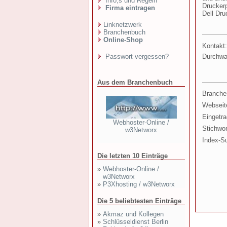
Info,s und Regeln
Druckerp
Firma eintragen
Dell Dru
Linknetzwerk
Branchenbuch
Online-Shop
Kontakt:
Passwort vergessen?
Durchwa
Aus dem Branchenbuch
Branche
Webseit
Eingetr
Webhoster-Online /
Stichwor
w3Networx
Index-S
Die letzten 10 Einträge
»
Webhoster-Online /
w3Networx
»
P3Xhosting / w3Networx
Die 5 beliebtesten Einträge
»
Akmaz und Kollegen
»
Schlüsseldienst Berlin