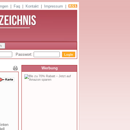
ungen
|
Faq
|
Kontakt
|
Impressum
|
Passwort:
Werbung
inten
ell