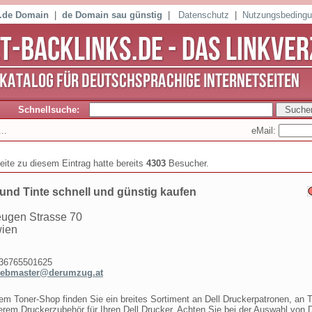
 .de Domain
|
de Domain sau günstig
|
Datenschutz
|
Nutzungsbeding
Schnellsuche:
eMail:
..
seite zu diesem Eintrag hatte bereits
4303
Besucher.
und Tinte schnell und günstig kaufen
eugen Strasse 70
wien
6765501625
ebmaster@derumzug.at
em Toner-Shop finden Sie ein breites Sortiment an Dell Druckerpatronen, an T
rem Druckerzubehör für Ihren Dell Drucker. Achten Sie bei der Auswahl von D