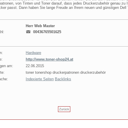
atronen, von Tinten und Toner darauf, dass jedes Druckerzubehör genau zu 
cker passt. Dann haben Sie lange Freude an Ihrem neuen und günstigen Dell 
Herr Web Master
hl:
00436765501625
n:
Hardware
e:
http://www.toner-shop24.at
agen am:
22.06.2015
te:
toner tonershop druckerpatronen druckerzubehör
uche:
Indexierte Seiten
Backlinks
Zurück