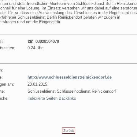
ten und stets freundlichen Monteure vom Schlüsseldienst Berlin Reinickend
chnell für eine Lösung. Im Einsatz verstehen wir uns dabei auf eine zerstörun
der Tür, so dass eine Auswechslung des Türschlosses in der Regel nicht not
 erfahrener Schlüsseldienst Berlin Reinickendorf beraten wir zudem in
itsfragen rund um die Eingangstür.
hl:
03028504070
tszeiten:
0-24 Uhr
n:
e:
http://www.schluesseldienstreinickendorf.de
agen am:
23.01.2015
te:
Schlüsseldienst Schlüsselnotdienst Reinickendorf
uche:
Indexierte Seiten
Backlinks
Zurück