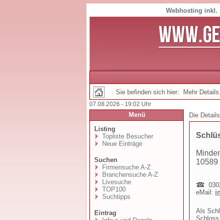
Webhosting inkl.
Sie befinden sich hier: Mehr Details.
07.08.2026 - 19:02 Uhr
Menü
Die Detail
Listing
Schlüs
Topliste Besucher
Neue Einträge
Minden
Suchen
10589 
Firmensuche A-Z
Branchensuche A-Z
Livesuche
0302
TOP100
eMail:
i
Suchtipps
Als Schl
Eintrag
Schloss 