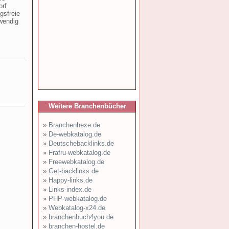
orf
gsfreie
wendig
Weitere Branchenbücher
»
Branchenhexe.de
»
De-webkatalog.de
»
Deutschebacklinks.de
»
Frafru-webkatalog.de
»
Freewebkatalog.de
»
Get-backlinks.de
»
Happy-links.de
»
Links-index.de
»
PHP-webkatalog.de
»
Webkatalog-x24.de
»
branchenbuch4you.de
»
branchen-hostel.de