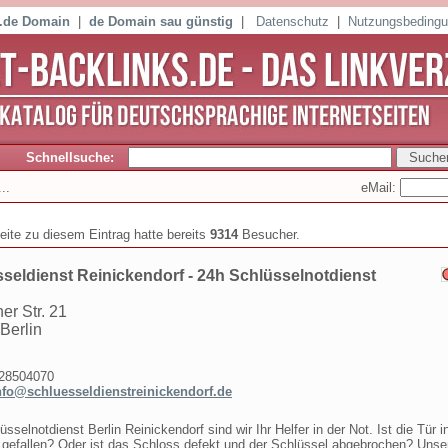
 .de Domain
|
de Domain sau günstig
|
Datenschutz
|
Nutzungsbeding
Schnellsuche:
eMail:
..
seite zu diesem Eintrag hatte bereits
9314
Besucher.
seldienst Reinickendorf - 24h Schlüsselnotdienst
er Str. 21
Berlin
8504070
nfo@schluesseldienstreinickendorf.de
üsselnotdienst Berlin Reinickendorf sind wir Ihr Helfer in der Not. Ist die Tür i
gefallen? Oder ist das Schloss defekt und der Schlüssel abgebrochen? Unse