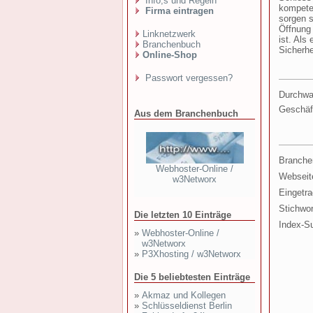
Info,s und Regeln
kompeten
Firma eintragen
sorgen s
Öffnung 
Linknetzwerk
ist. Als
Branchenbuch
Sicherhe
Online-Shop
Passwort vergessen?
Durchwa
Geschäf
Aus dem Branchenbuch
Branche
Webhoster-Online /
Webseit
w3Networx
Eingetr
Stichwor
Die letzten 10 Einträge
Index-S
»
Webhoster-Online /
w3Networx
»
P3Xhosting / w3Networx
Die 5 beliebtesten Einträge
»
Akmaz und Kollegen
»
Schlüsseldienst Berlin