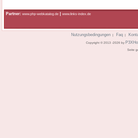
Partner:
|
www.php-webkatalog.de
www.links-index.de
Nutzungsbedingungen
Faq
Kont
|
|
P3XHo
Copyright © 2013 -2026 by
Seite g