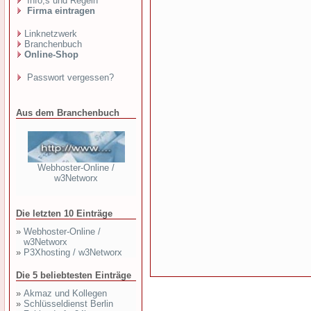
Info,s und Regeln
Firma eintragen
Linknetzwerk
Branchenbuch
Online-Shop
Passwort vergessen?
Aus dem Branchenbuch
Webhoster-Online /
w3Networx
Die letzten 10 Einträge
»
Webhoster-Online /
w3Networx
»
P3Xhosting / w3Networx
Die 5 beliebtesten Einträge
»
Akmaz und Kollegen
»
Schlüsseldienst Berlin