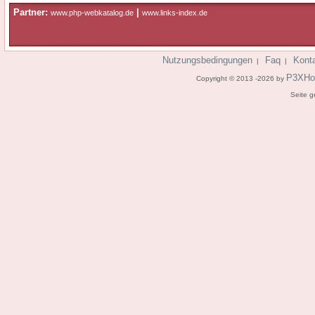
Partner:
|
www.php-webkatalog.de
www.links-index.de
Nutzungsbedingungen
Faq
Kont
|
|
P3XHo
Copyright © 2013 -2026 by
Seite g