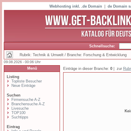
Webhosting inkl. .de Domain
|
de Domain s
Schnellsuche:
Rubrik: Technik & Umwelt / Branche: Forschung & Entwicklung
09.08.2026 - 00:06 Uhr
Menü
Einträge in dieser Branche:
0
| zur
Rubr
Listing
Topliste Besucher
Neue Einträge
Suchen
Firmensuche A-Z
Branchensuche A-Z
Livesuche
Kei
TOP100
Suchtipps
Eintrag